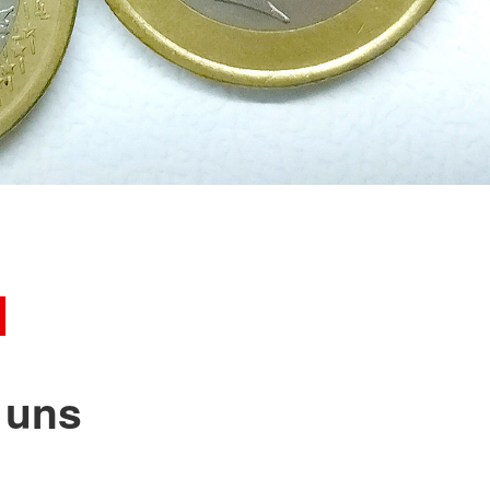
Psychosoziale Notfallversorgung
(PSNV) / Notfallseelsorge
Rettungshundearbeit
Sanitätsdienst
l
 uns