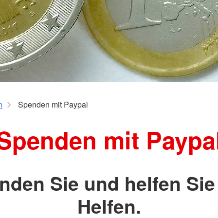
Spenden
Suchdienst
rfuß-Entdecker
Suchdienst
Kreisauskunftsbüro / PASt
n
Spenden mit Paypal
Spenden mit Paypa
nden Sie und helfen Sie
Helfen.