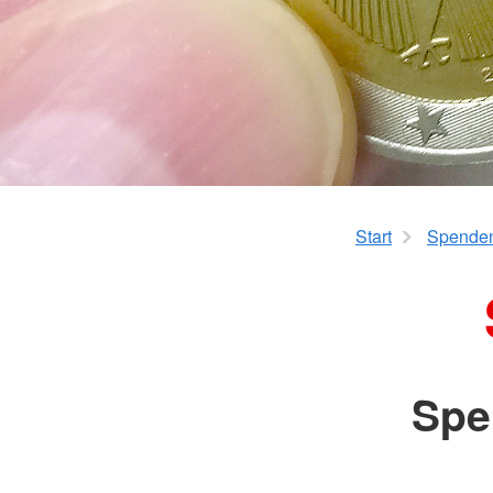
Bereitschaften
Kinder im Mittelpunkt
Leitungs- und Führungskräfte
Familienbildung - Ba
Jugendrotkreuz
Wohlfahrts- und Sozialarbeit
Start
Spende
Spe