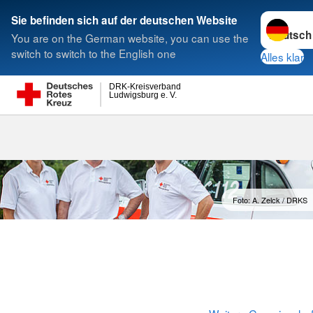
Sprache w
Sie befinden sich auf der deutschen Website
You are on the German website, you can use the
Suche
switch to switch to the English one
Alles klar
DRK-Kreisverband
Ludwigsburg e. V.
Notfalldarste
Foto: A. Zelck / DRKS