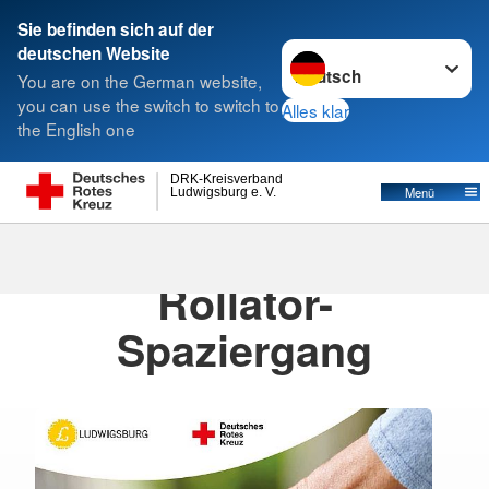
Sie befinden sich auf der
Sprache wechseln zu
deutschen Website
Suche
You are on the German website,
you can use the switch to switch to
Alles klar
the English one
DRK-Kreisverband
Menü
Ludwigsburg e. V.
13.05.2026
· Veranstaltungen
Rollator-
Spaziergang