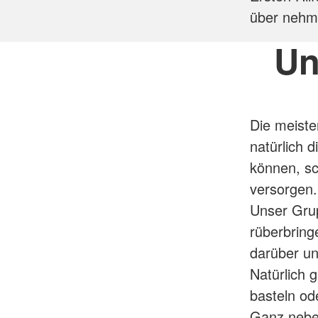
über nehme
Un
Die meiste
natürlich d
können, sc
versorgen.
Unser Gru
rüberbring
darüber un
Natürlich 
basteln od
Ganz neben