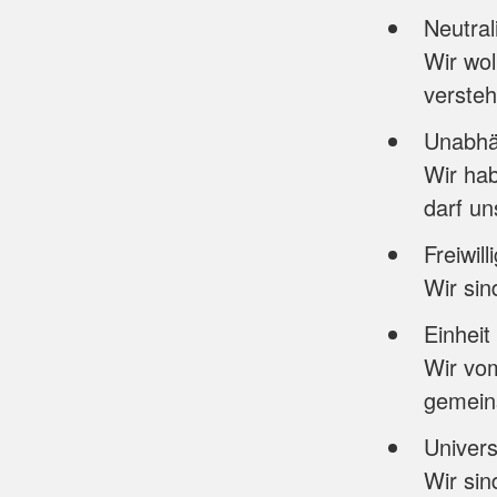
Neutral
Wir wol
versteh
Unabhä
Wir ha
darf u
Freiwill
Wir sin
Einheit
Wir vo
gemeins
Univers
Wir sin