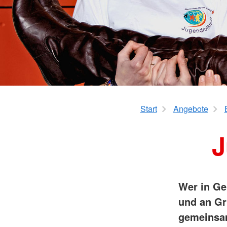
Bereitschaften
Kinder im Mittelpunkt
Leitungs- und Führungskräfte
Familienbildung - Ba
Jugendrotkreuz
Wohlfahrts- und Sozialarbeit
Start
Angebote
J
Wer in Ge
und an Gr
gemeinsam