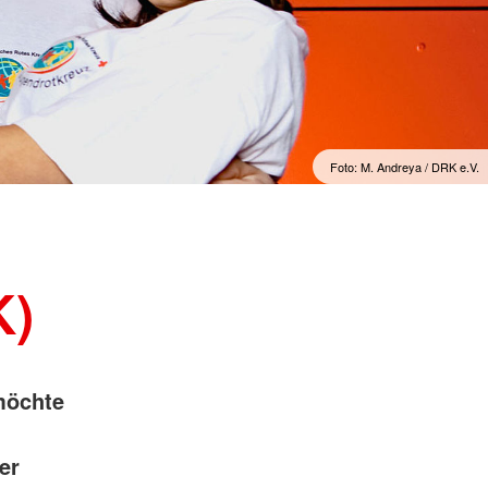
Psychosoziale Notfallversorgung
(PSNV) / Notfallseelsorge
Rettungshundearbeit
Sanitätsdienst
Foto: M. Andreya / DRK e.V.
K)
möchte
er