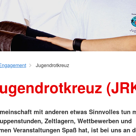
Spenden
Suchdienst
rfuß-Entdecker
Suchdienst
Kreisauskunftsbüro / PASt
Engagement
Jugendrotkreuz
ugendrotkreuz (JR
meinschaft mit anderen etwas Sinnvolles tun 
uppenstunden, Zeltlagern, Wettbewerben und
en Veranstaltungen Spaß hat, ist bei uns an d