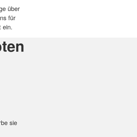
ge über
ns für
 ein.
oten
rbe sie