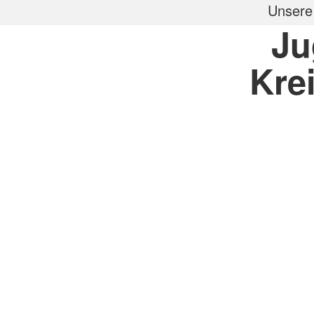
Unsere 
Ju
Kre