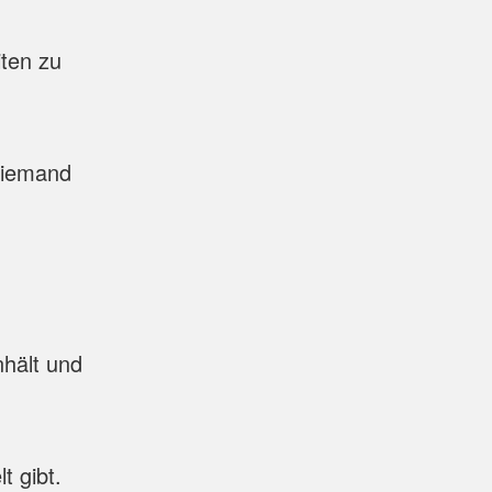
iten zu
Niemand
hält und
t gibt.