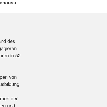
genauso
and des
gagieren
hren in 52
ppen von
Ausbildung
hmen der
onen und