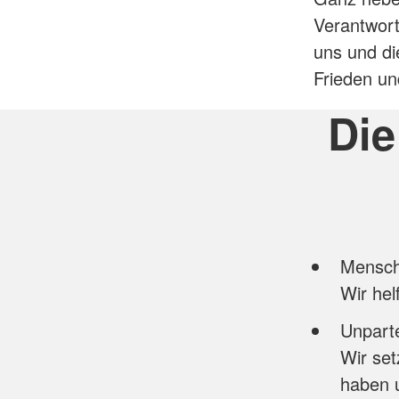
Verantwor
uns und di
Frieden un
Die
Menschl
Wir he
Unparte
Wir set
haben 