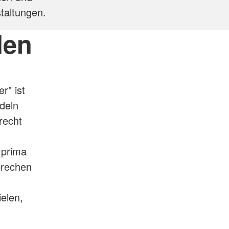
taltungen.
den
r" ist
ndeln
recht
 prima
prechen
elen,