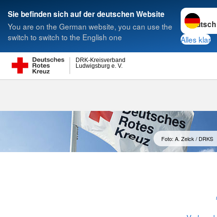
Sprache w
Sie befinden sich auf der deutschen Website
You are on the German website, you can use the
Suche
switch to switch to the English one
Alles klar
DRK-Kreisverband
Ludwigsburg e. V.
Wohlfahrts- u
Foto: A. Zelck / DRKS