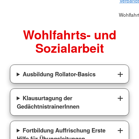
Verbands
Wohlfahrt
Wohlfahrts- und
Sozialarbeit
Ausbildung Rollator-Basics
Klausurtagung der
GedächtnistrainerInnen
Fortbildung Auffrischung Erste
Hilfe für Übungsleitungen