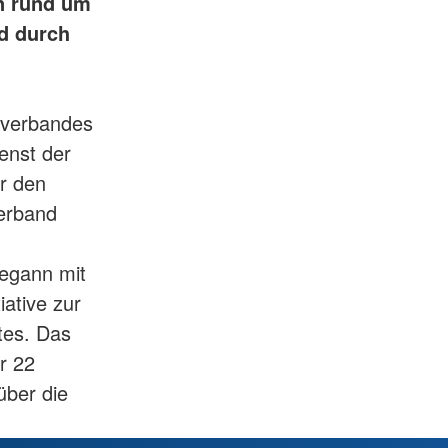
en rund um
rd durch
sverbandes
enst der
er den
erband
begann mit
iative zur
stes. Das
r 22
über die