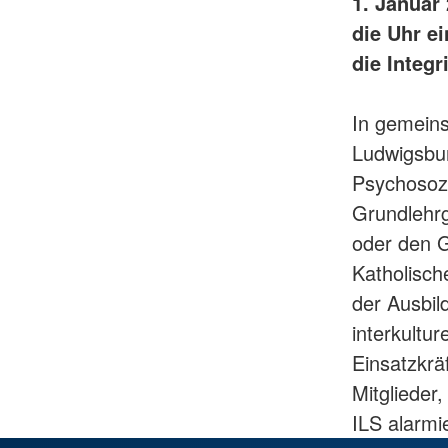
1. Januar
die Uhr e
die Integr
In gemein
Ludwigsbur
Psychosozi
Grundlehr
oder den G
Katholisch
der Ausbild
interkultu
Einsatzkrä
Mitglieder
ILS alarmi