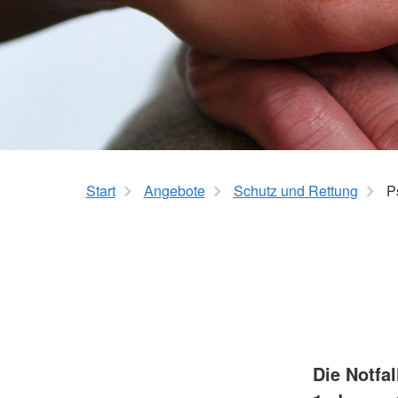
Bereitschaften
Kinder im Mittelpunkt
Leitungs- und Führungskräfte
Familienbildung - Ba
Jugendrotkreuz
Wohlfahrts- und Sozialarbeit
Start
Angebote
Schutz und Rettung
P
Die Notfa