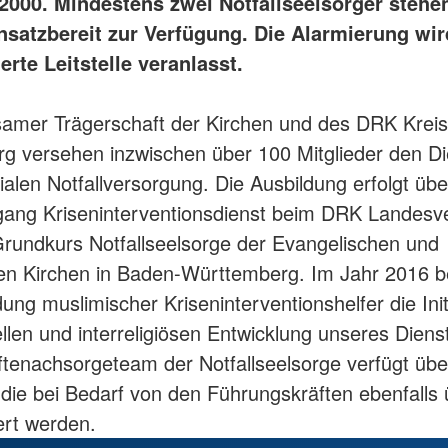
 2000. Mindestens zwei Notfallseelsorger steh
insatzbereit zur Verfügung. Die Alarmierung wi
ierte Leitstelle veranlasst.
samer Trägerschaft der Kirchen und des DRK Krei
g versehen inzwischen über 100 Mitglieder den Di
alen Notfallversorgung. Die Ausbildung erfolgt üb
gang Kriseninterventionsdienst beim DRK Landesv
rundkurs Notfallseelsorge der Evangelischen und
en Kirchen in Baden-Württemberg. Im Jahr 2016 
ung muslimischer Kriseninterventionshelfer die Init
rellen und interreligiösen Entwicklung unseres Dien
ftenachsorgeteam der Notfallseelsorge verfügt übe
, die bei Bedarf von den Führungskräften ebenfalls 
ert werden.