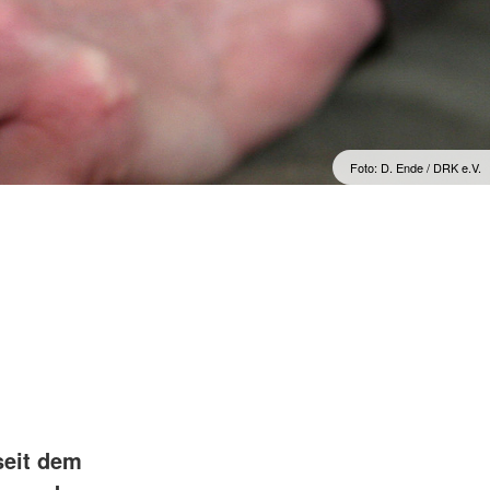
Psychosoziale
Notfallversorgung (PSNV) /
Notfallseelsorge
Rettungshundearbeit
Sanitätsdienst
Foto: D. Ende / DRK e.V.
seit dem