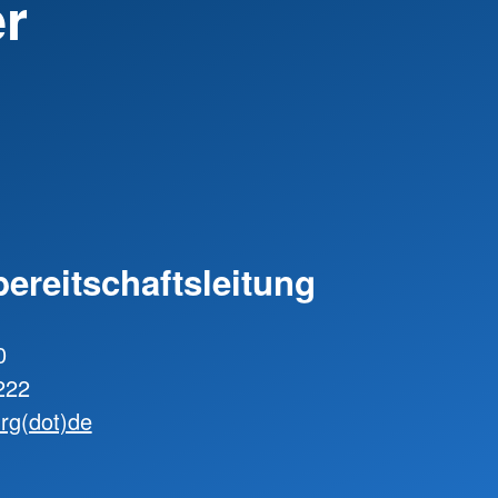
er
ereitschaftsleitung
0
222
urg(dot)de