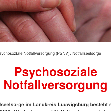
Spenden
Suchdienst
rfuß-Entdecker
Suchdienst
Kreisauskunftsbüro / PASt
sychosoziale Notfallversorgung (PSNV) / Notfallseelsorge
Psychosoziale
Notfallversorgung
llseelsorge im Landkreis Ludwigsburg besteht 