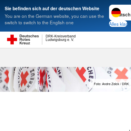
Sprache w
Sie befinden sich auf der deutschen Website
You are on the German website, you can use the
Suche
switch to switch to the English one
Alles klar
DRK-Kreisverband
Ludwigsburg e. V.
Foto: Andre Zelck / DRK