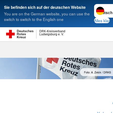
Sprache w
Sie befinden sich auf der deutschen Website
You are on the German website, you can use the
Suche
switch to switch to the English one
Alles klar
DRK-Kreisverband
Ludwigsburg e. V.
Fachübergrei
Foto: A. Zelck / DRKS