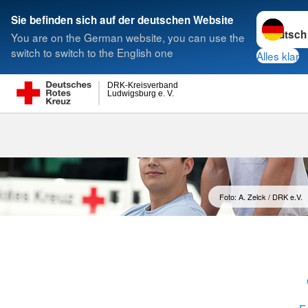
Sprache w
Sie befinden sich auf der deutschen Website
You are on the German website, you can use the
Suche
switch to switch to the English one
Alles klar
DRK-Kreisverband
Ludwigsburg e. V.
Bundesfreiwil
Foto: A. Zelck / DRK e.V.