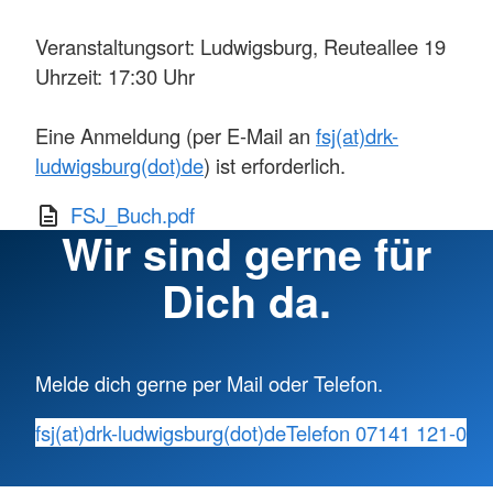
Veranstaltungsort: Ludwigsburg, Reuteallee 19
Uhrzeit: 17:30 Uhr
Eine Anmeldung (per E-Mail an
fsj(at)drk-
ludwigsburg(dot)de
) ist erforderlich.
FSJ_Buch.pdf
Wir sind gerne für
Dich da.
Melde dich gerne per Mail oder Telefon.
fsj(at)drk-ludwigsburg(dot)de
Telefon 07141 121-0