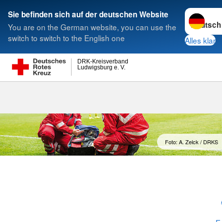
Sprache w
Sie befinden sich auf der deutschen Website
You are on the German website, you can use the
Suche
switch to switch to the English one
Alles klar
DRK-Kreisverband
Ludwigsburg e. V.
Bereitschafte
Foto: A. Zelck / DRKS