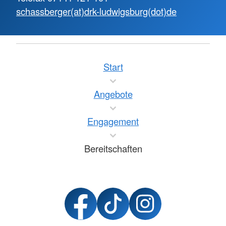
schassberger(at)drk-ludwigsburg(dot)de
Start
Angebote
Engagement
Bereitschaften